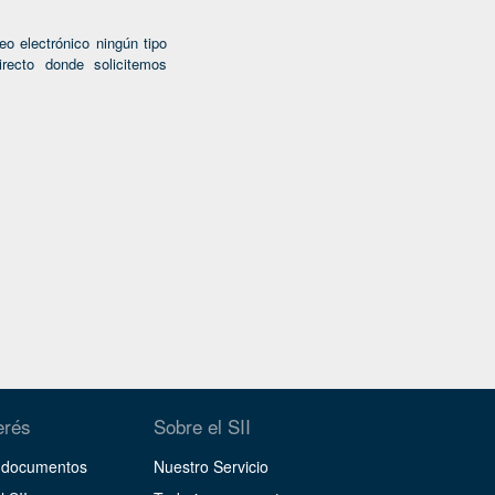
o electrónico ningún tipo
recto donde solicitemos
erés
Sobre el SII
y documentos
Nuestro Servicio