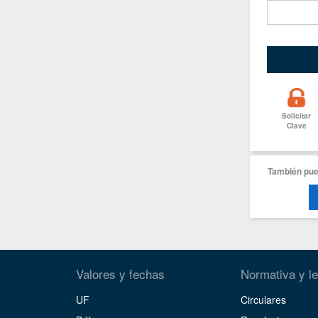
Solicitar
Clave
También pue
Valores y fechas
Normativa y le
UF
Circulares