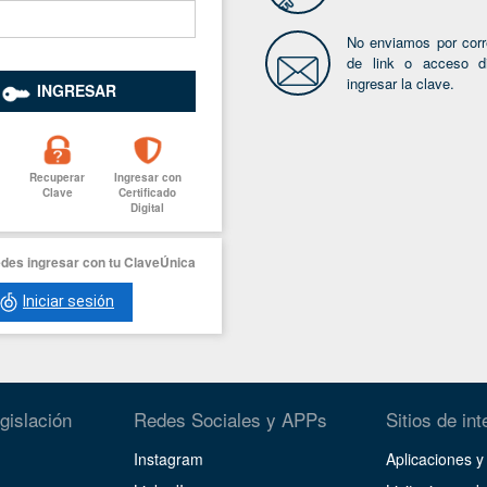
No enviamos por corre
de link o acceso di
ingresar la clave.
INGRESAR
Recuperar
Ingresar con
Clave
Certificado
Digital
des ingresar con tu ClaveÚnica
Iniciar sesión
gislación
Redes Sociales y APPs
Sitios de int
Instagram
Aplicaciones 